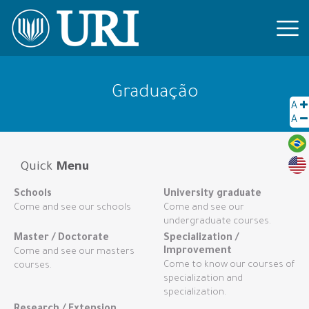
Graduação
A
A
Quick
Menu
Schools
University graduate
Come and see our schools
Come and see our
undergraduate courses.
Master / Doctorate
Specialization /
Improvement
Come and see our masters
Come to know our courses of
courses.
specialization and
specialization.