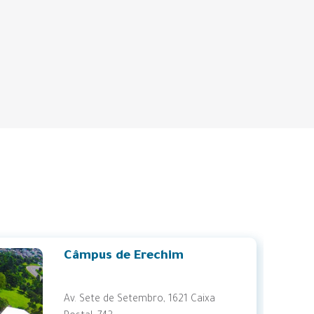
Residência
Pedagógica
Consulta de
Registro de
Diploma
Súmula de Normas
e Atos
Institucionais
Câmpus de Santo Ângelo
Rua Universidade das Missões, 464