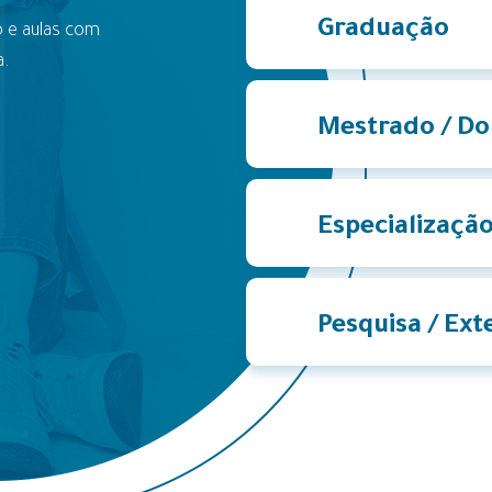
Graduação
 e aulas com
a.
Mestrado / D
Especializaçã
Pesquisa / Ex