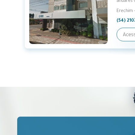
CEP 98 
Frederic
(55) 37
Acess