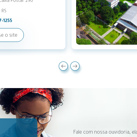
400 000
o Westphalen - RS
44-9200
e o site
Fale com nossa ouvidoria, el