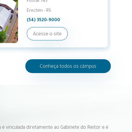
Caixa Postal: 203 CEP 98 802 470
Santo Ângelo - RS
(55) 3313-7900
Acesse o site
Conheça todos os câmpus
a é vinculada diretamente ao Gabinete do Reitor e é