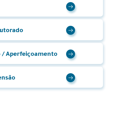
outorado
o / Aperfeiçoamento
tensão