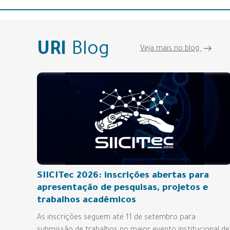
URI
Blog
Veja mais no blog
SIICITec 2026: inscrições abertas para
apresentação de pesquisas, projetos e
trabalhos acadêmicos
As inscrições seguem até 11 de setembro para