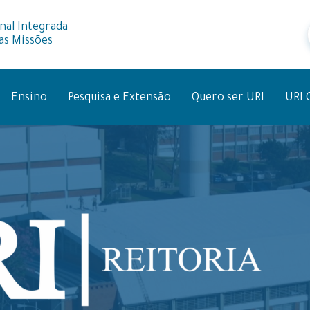
nal Integrada
as Missões
Ensino
Pesquisa e Extensão
Quero ser URI
URI 