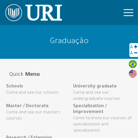
Graduação
A
A
Quick
Menu
Schools
University graduate
Come and see our schools
Come and see our
undergraduate courses.
Master / Doctorate
Specialization /
Improvement
Come and see our masters
Come to know our courses of
courses.
specialization and
specialization.