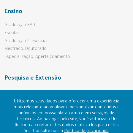
Ensino
Graduação EAD
Escolas
Graduação Presencial
Mestrado, Doutorado
Especialização, Aperfeiçoamento
Pesquisa e Extensão
Prouni e Fies
Utilizamos seus dados para oferecer uma experiência
mais relevante ao analisar e personalizar conteúdos e
anúncios em nossa plataforma e em serviços de
Contato
terceiros. Ao navegar pelo site, você autoriza a Uri
Reitoria a coletar estes dados e utiliza-los para estes
Ouvidoria
fins. Consulte nossa
Política de privacidade
.