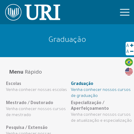
Graduação
A
A
Menu
Rápido
Escolas
Graduação
Venha conhecer nossas escolas
Venha conhecer nossos cursos
de graduação
Mestrado / Doutorado
Especialização /
Aperfeiçoamento
Venha conhecer nossos cursos
Venha conhecer nossos cursos
de mestrado
de atualização e especialização
Pesquisa / Extensão