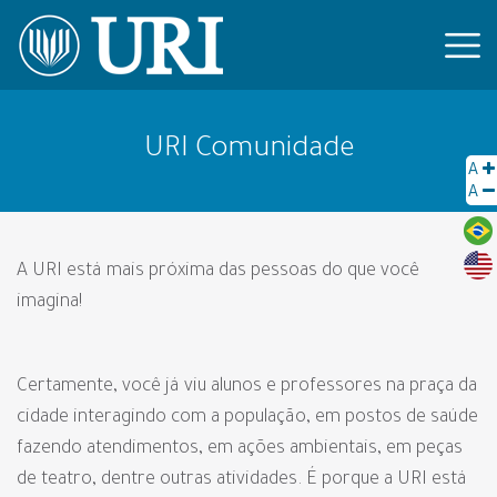
URI Comunidade
A
A
A URI está mais próxima das pessoas do que você
imagina!
Certamente, você já viu alunos e professores na praça da
cidade interagindo com a população, em postos de saúde
fazendo atendimentos, em ações ambientais, em peças
de teatro, dentre outras atividades. É porque a URI está