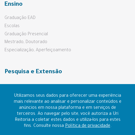
Ensino
Graduação EAD
Escolas
Graduação Presencial
Mestrado, Doutorado
Especialização, Aperfeiçoamento
Pesquisa e Extensão
Prouni e Fies
Utilizamos seus dados para oferecer uma experiência
mais relevante ao analisar e personalizar conteúdos e
anúncios em nossa plataforma e em serviços de
Contato
terceiros. Ao navegar pelo site, você autoriza a Uri
Reitoria a coletar estes dados e utiliza-los para estes
Ouvidoria
fins. Consulte nossa
Política de privacidade
.