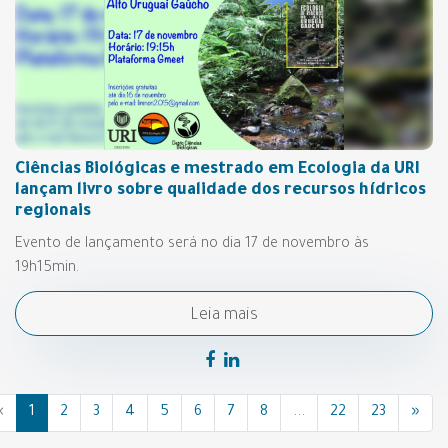
Ciências Biológicas e mestrado em Ecologia da URI
lançam livro sobre qualidade dos recursos hídricos
regionais
Evento de lançamento será no dia 17 de novembro às
19h15min.
Leia mais
«
1
2
3
4
5
6
7
8
...
22
23
»