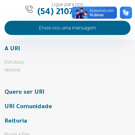
Ligue para nós
(54) 2107-1255
Envie-nos uma mensagem
A URI
Estrutura
História
Quero ser URI
URI Comunidade
Reitoria