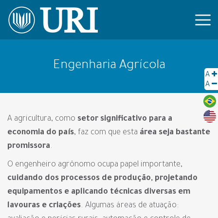
Engenharia Agrícola
A
A
A agricultura, como
setor significativo para a
economia do país
, faz com que esta
área seja bastante
promissora
.
O engenheiro agrônomo ocupa papel importante,
cuidando dos processos de produção, projetando
equipamentos e aplicando técnicas diversas em
lavouras e criações
. Algumas áreas de atuação: