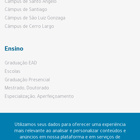
Câmpus de Santo Ângelo
Câmpus de Santiago
Câmpus de São Luiz Gonzaga
Câmpus de Cerro Largo
Ensino
Graduação EAD
Escolas
Graduação Presencial
Mestrado, Doutorado
Especialização, Aperfeiçoamento
Pesquisa e Extensão
Utilizamos seus dados para oferecer uma experiência
mais relevante ao analisar e personalizar conteúdos e
anúncios em nossa plataforma e em serviços de