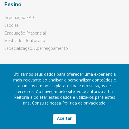
Ensino
Graduação EAD
Escolas
Graduação Presencial
Mestrado, Doutorado
Especialização, Aperfeiçoamento
Pesquisa e Extensão
Utilizamos seus dados para oferecer uma experiência
mais relevante ao analisar e personalizar conteúdos e
anúncios em nossa plataforma e em serviços de
Prouni e Fies
terceiros. Ao navegar pelo site, você autoriza a Uri
Reitoria a coletar estes dados e utiliza-los para estes
fins. Consulte nossa
Política de privacidade
.
Contato
Ouvidoria
Aceitar