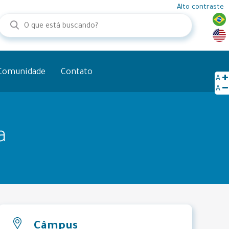
Alto contraste
Comunidade
Contato
A
A
a
Câmpus