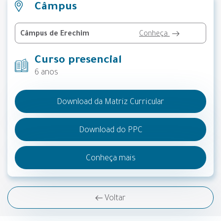
Câmpus
Câmpus de Erechim
Conheça
Curso presencial
6 anos
Download da Matriz Curricular
Download do PPC
Conheça mais
Voltar