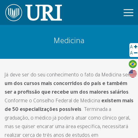
Medicina
A
A
Já deve ser do seu conhecimento o fato da Medicina ser
um dos cursos mais concorridos do país e também
ser a profissão que recebe um dos maiores salários
.
Conforme o Conselho Federal de Medicina
existem mais
de 50 especializações possíveis
. Terminada a
graduação, o médico já poderá atuar como clínico geral,
mas se quiser encarar uma área específica, necessitará
realizar cerca de três anos de estudos em