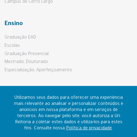
Câmpus de Cerro Largo
Ensino
Graduação EAD
Escolas
Graduação Presencial
Mestrado, Doutorado
Especialização, Aperfeiçoamento
Pesquisa e Extensão
Utilizamos seus dados para oferecer uma experiência
mais relevante ao analisar e personalizar conteúdos e
anúncios em nossa plataforma e em serviços de
Prouni e Fies
terceiros. Ao navegar pelo site, você autoriza a Uri
Reitoria a coletar estes dados e utiliza-los para estes
fins. Consulte nossa
Política de privacidade
.
Contato