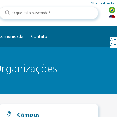
Alto contraste
Comunidade
Contato
A
A
Organizações
Câmpus