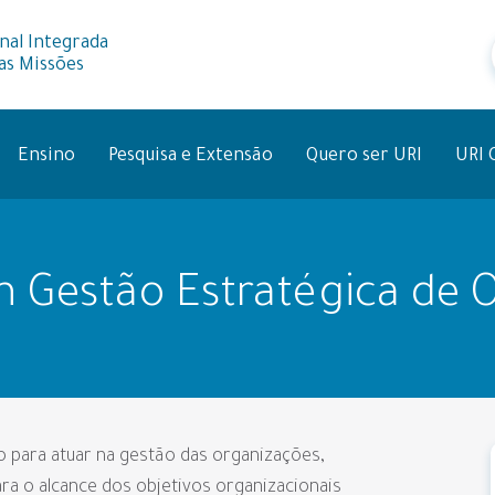
nal Integrada
as Missões
Ensino
Pesquisa e Extensão
Quero ser URI
URI 
 Gestão Estratégica de 
o para atuar na gestão das organizações,
ra o alcance dos objetivos organizacionais