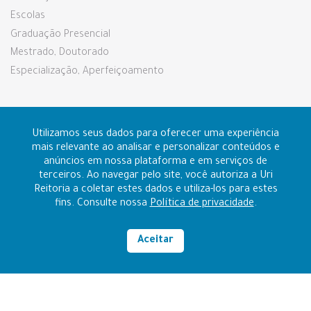
Escolas
Graduação Presencial
Mestrado, Doutorado
Especialização, Aperfeiçoamento
Pesquisa e Extensão
Utilizamos seus dados para oferecer uma experiência
mais relevante ao analisar e personalizar conteúdos e
anúncios em nossa plataforma e em serviços de
Prouni e Fies
terceiros. Ao navegar pelo site, você autoriza a Uri
Reitoria a coletar estes dados e utiliza-los para estes
fins. Consulte nossa
Política de privacidade
.
Contato
Ouvidoria
Aceitar
Alto contraste
RAZÃO SOCIAL: FUNDAÇÃO REGIONAL INTEGRADA
CNPJ: 96.216.841/0006-14