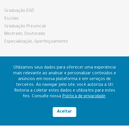
Graduação EAD
Escolas
Graduação Presencial
Mestrado, Doutorado
Especialização, Aperfeiçoamento
Pesquisa e Extensão
Utilizamos seus dados para oferecer uma experiência
mais relevante ao analisar e personalizar conteúdos e
anúncios em nossa plataforma e em serviços de
Prouni e Fies
terceiros. Ao navegar pelo site, você autoriza a Uri
Reitoria a coletar estes dados e utiliza-los para estes
fins. Consulte nossa
Política de privacidade
.
Contato
Ouvidoria
Aceitar
Alto contraste