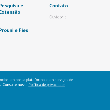
Pesquisa e
Contato
Extensão
Ouvidoria
Prouni e Fies
núncios em nossa plataforma e em serviços de
ns. Consulte nossa
Política de privacidade
.