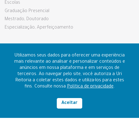
Escolas
Graduação Presencial
Mestrado, Doutorado
Especialização, Aperfeiçoamento
Pesquisa e Extensão
Utilizamos seus dados para oferecer uma experiência
mais relevante ao analisar e personalizar conteúdos e
anúncios em nossa plataforma e em serviços de
Prouni e Fies
terceiros. Ao navegar pelo site, você autoriza a Uri
Reitoria a coletar estes dados e utiliza-los para estes
fins. Consulte nossa
Política de privacidade
.
Contato
Ouvidoria
Aceitar
Alto contraste
RAZÃO SOCIAL: FUNDAÇÃO REGIONAL INTEGRADA
CNPJ: 96.216.841/0006-14