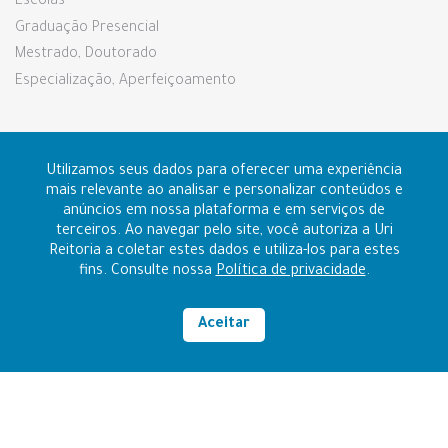
Escolas
Graduação Presencial
Mestrado, Doutorado
Especialização, Aperfeiçoamento
Pesquisa e Extensão
Utilizamos seus dados para oferecer uma experiência
mais relevante ao analisar e personalizar conteúdos e
anúncios em nossa plataforma e em serviços de
Prouni e Fies
terceiros. Ao navegar pelo site, você autoriza a Uri
Reitoria a coletar estes dados e utiliza-los para estes
fins. Consulte nossa
Política de privacidade
.
Contato
Ouvidoria
Aceitar
Alto contraste
RAZÃO SOCIAL: FUNDAÇÃO REGIONAL INTEGRADA
CNPJ: 96.216.841/0006-14