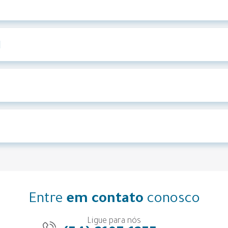
I
Entre
em contato
conosco
Ligue para nós