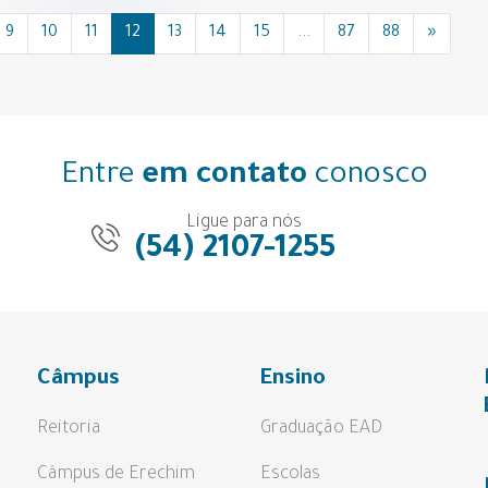
9
10
11
12
13
14
15
...
87
88
»
Entre
em contato
conosco
Ligue para nós
(54) 2107-1255
Câmpus
Ensino
Reitoria
Graduação EAD
Câmpus de Erechim
Escolas