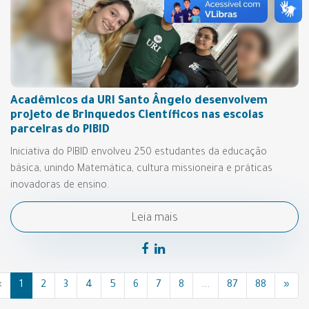
Acadêmicos da URI Santo Ângelo desenvolvem
projeto de Brinquedos Científicos nas escolas
parceiras do PIBID
Iniciativa do PIBID envolveu 250 estudantes da educação
básica, unindo Matemática, cultura missioneira e práticas
inovadoras de ensino.
Leia mais
«
1
2
3
4
5
6
7
8
...
87
88
»