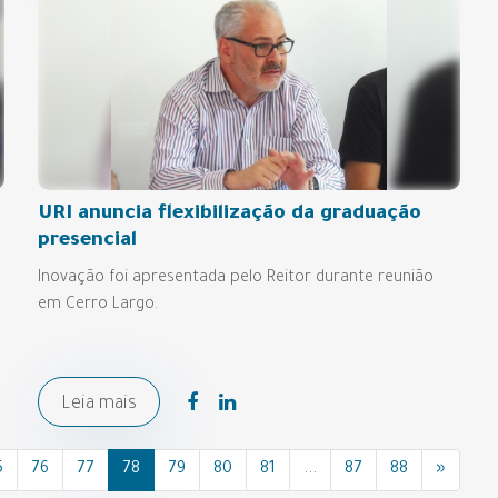
URI anuncia flexibilização da graduação
presencial
Inovação foi apresentada pelo Reitor durante reunião
em Cerro Largo.
Leia mais
5
76
77
78
79
80
81
...
87
88
»