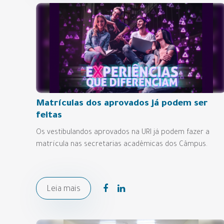
Matrículas dos aprovados já podem ser
feitas
Os vestibulandos aprovados na URI já podem fazer a
matrícula nas secretarias acadêmicas dos Câmpus.
Leia mais