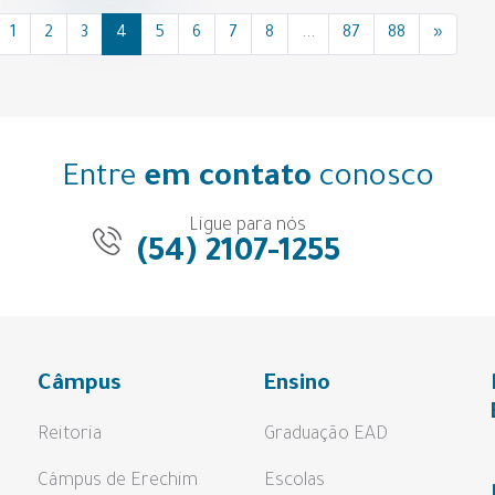
1
2
3
4
5
6
7
8
...
87
88
»
Entre
em contato
conosco
Ligue para nós
(54) 2107-1255
Câmpus
Ensino
Reitoria
Graduação EAD
Câmpus de Erechim
Escolas