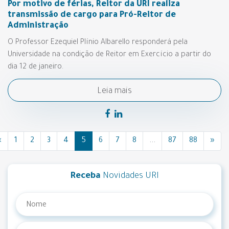
Por motivo de férias, Reitor da URI realiza
transmissão de cargo para Pró-Reitor de
Administração
O Professor Ezequiel Plínio Albarello responderá pela
Universidade na condição de Reitor em Exercício a partir do
dia 12 de janeiro.
Leia mais
«
1
2
3
4
5
6
7
8
...
87
88
»
Receba
Novidades URI