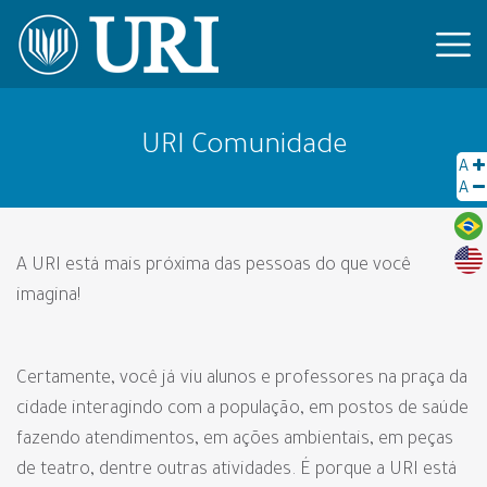
URI Comunidade
A
A
A URI está mais próxima das pessoas do que você
imagina!
Certamente, você já viu alunos e professores na praça da
cidade interagindo com a população, em postos de saúde
fazendo atendimentos, em ações ambientais, em peças
de teatro, dentre outras atividades. É porque a URI está