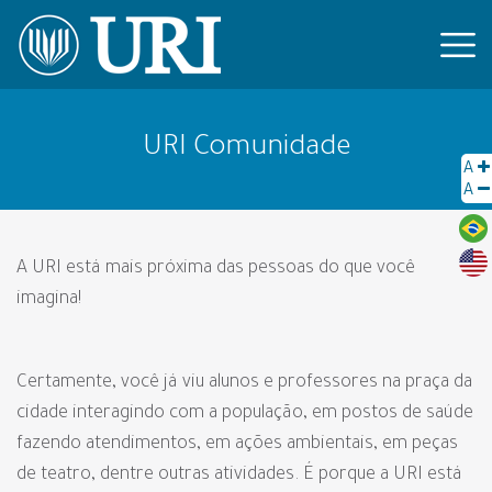
URI Comunidade
A
A
A URI está mais próxima das pessoas do que você
imagina!
Certamente, você já viu alunos e professores na praça da
cidade interagindo com a população, em postos de saúde
fazendo atendimentos, em ações ambientais, em peças
de teatro, dentre outras atividades. É porque a URI está