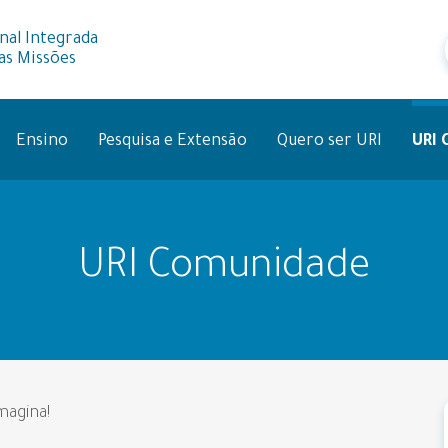
nal Integrada
as Missões
Ensino
Pesquisa e Extensão
Quero ser URI
URI
URI Comunidade
magina!