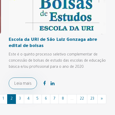
Escola da URI de São Luiz Gonzaga abre
edital de bolsas
Este é o quinto processo seletivo complementar de
concessão de bolsas de estudo das escolas de educação
básica e/ou profissional para o ano de 2020.
Leia mais
1
2
3
4
5
6
7
8
...
22
23
»