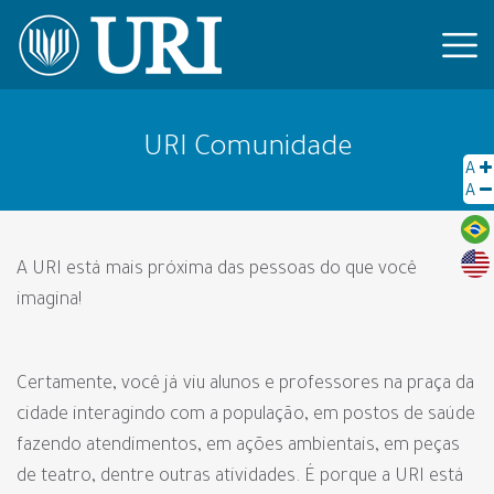
URI Comunidade
A
A
A URI está mais próxima das pessoas do que você
imagina!
Certamente, você já viu alunos e professores na praça da
cidade interagindo com a população, em postos de saúde
fazendo atendimentos, em ações ambientais, em peças
de teatro, dentre outras atividades. É porque a URI está