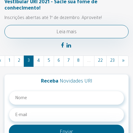
Vestibular URI 2021 - Sacie sua fome de
conhecimento!
Inscrições abertas até 1º de dezembro. Aproveite!
Leia mais
«
1
2
3
4
5
6
7
8
...
22
23
»
Receba
Novidades URI
Enviar