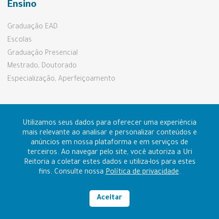
Ensino
Graduação EAD
Escolas
Graduação Presencial
Mestrado, Doutorado
Especialização, Aperfeiçoamento
Pesquisa e Extensão
Utilizamos seus dados para oferecer uma experiência
mais relevante ao analisar e personalizar conteúdos e
anúncios em nossa plataforma e em serviços de
Prouni e Fies
terceiros. Ao navegar pelo site, você autoriza a Uri
Reitoria a coletar estes dados e utiliza-los para estes
fins. Consulte nossa
Política de privacidade
.
Contato
Ouvidoria
Aceitar
Alto contraste