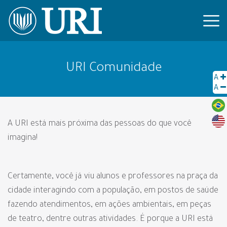
URI Comunidade
A
A
A URI está mais próxima das pessoas do que você
imagina!
Certamente, você já viu alunos e professores na praça da
cidade interagindo com a população, em postos de saúde
fazendo atendimentos, em ações ambientais, em peças
de teatro, dentre outras atividades. É porque a URI está