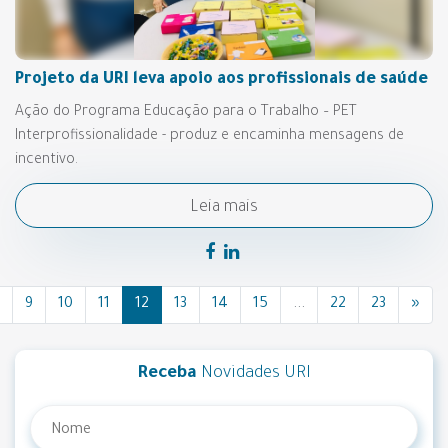
Projeto da URI leva apoio aos profissionais de saúde
Ação do Programa Educação para o Trabalho – PET
Interprofissionalidade - produz e encaminha mensagens de
incentivo.
Leia mais
9
10
11
12
13
14
15
...
22
23
»
Receba
Novidades URI