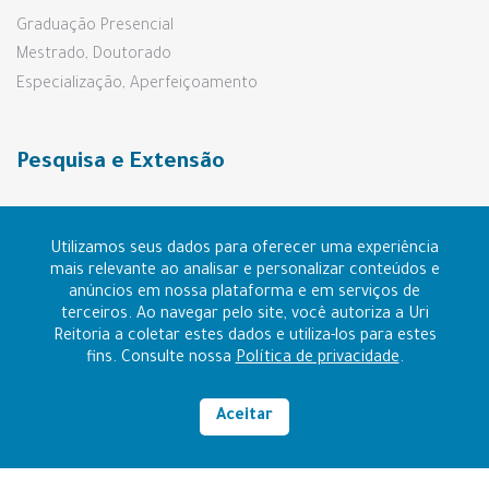
Graduação Presencial
Mestrado, Doutorado
Especialização, Aperfeiçoamento
Pesquisa e Extensão
Prouni e Fies
Utilizamos seus dados para oferecer uma experiência
mais relevante ao analisar e personalizar conteúdos e
anúncios em nossa plataforma e em serviços de
Contato
terceiros. Ao navegar pelo site, você autoriza a Uri
Reitoria a coletar estes dados e utiliza-los para estes
Ouvidoria
fins. Consulte nossa
Política de privacidade
.
Aceitar
RAZÃO SOCIAL: FUNDAÇÃO REGIONAL INTEGRADA
CNPJ: 96.216.841/0006-14
Alto contraste