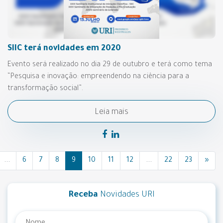
SIIC terá novidades em 2020
Evento será realizado no dia 29 de outubro e terá como tema
“Pesquisa e inovação: empreendendo na ciência para a
transformação social”.
Leia mais
...
6
7
8
9
10
11
12
...
22
23
»
Receba
Novidades URI