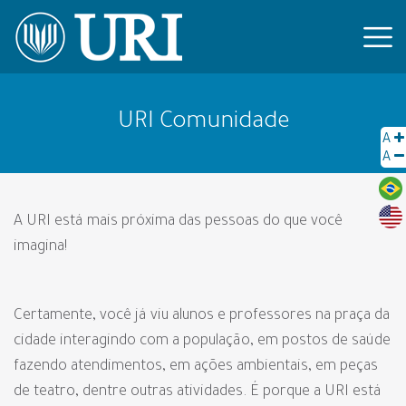
URI Comunidade
A
A
A URI está mais próxima das pessoas do que você
imagina!
Certamente, você já viu alunos e professores na praça da
cidade interagindo com a população, em postos de saúde
fazendo atendimentos, em ações ambientais, em peças
de teatro, dentre outras atividades. É porque a URI está